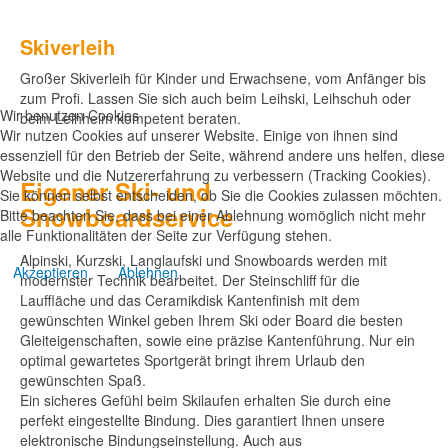
Skiverleih
Großer Skiverleih für Kinder und Erwachsene, vom Anfänger bis
zum Profi. Lassen Sie sich auch beim Leihski, Leihschuh oder
Wir benutzen Cookies
beim Leihhelm kompetent beraten.
Wir nutzen Cookies auf unserer Website. Einige von ihnen sind
essenziell für den Betrieb der Seite, während andere uns helfen, diese
Website und die Nutzererfahrung zu verbessern (Tracking Cookies).
Eigener Ski- und
Sie können selbst entscheiden, ob Sie die Cookies zulassen möchten.
Snowboardservice
Bitte beachten Sie, dass bei einer Ablehnung womöglich nicht mehr
alle Funktionalitäten der Seite zur Verfügung stehen.
Alpinski, Kurzski, Langlaufski und Snowboards werden mit
Akzeptieren
Ablehnen
modernster Technik bearbeitet. Der Steinschliff für die
Lauffläche und das Ceramikdisk Kantenfinish mit dem
gewünschten Winkel geben Ihrem Ski oder Board die besten
Gleiteigenschaften, sowie eine präzise Kantenführung. Nur ein
optimal gewartetes Sportgerät bringt ihrem Urlaub den
gewünschten Spaß.
Ein sicheres Gefühl beim Skilaufen erhalten Sie durch eine
perfekt eingestellte Bindung. Dies garantiert Ihnen unsere
elektronische Bindungseinstellung. Auch aus